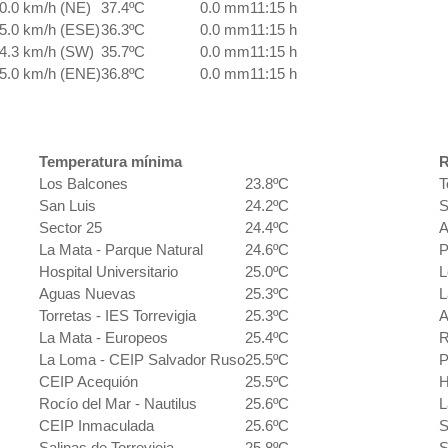
0.0 km/h (NE)
37.4ºC
0.0 mm
11:15 h
5.0 km/h (ESE)
36.3ºC
0.0 mm
11:15 h
4.3 km/h (SW)
35.7ºC
0.0 mm
11:15 h
5.0 km/h (ENE)
36.8ºC
0.0 mm
11:15 h
Temperatura mínima
R
Los Balcones
23.8ºC
T
San Luis
24.2ºC
S
Sector 25
24.4ºC
A
La Mata - Parque Natural
24.6ºC
P
Hospital Universitario
25.0ºC
L
Aguas Nuevas
25.3ºC
L
Torretas - IES Torrevigia
25.3ºC
A
La Mata - Europeos
25.4ºC
R
La Loma - CEIP Salvador Ruso
25.5ºC
P
CEIP Acequión
25.5ºC
H
Rocío del Mar - Nautilus
25.6ºC
L
CEIP Inmaculada
25.6ºC
S
Salinas de Torrevieja
25.8ºC
S