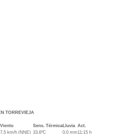
EN TORREVIEJA
Viento
Sens. Térmica
Lluvia
Act.
7.5 km/h (NNE)
33.6ºC
0.0 mm
11:15 h