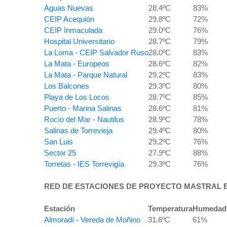
Aguas Nuevas
28.4ºC
83%
CEIP Acequión
29.8ºC
72%
CEIP Inmaculada
29.0ºC
76%
Hospital Universitario
28.7ºC
79%
La Loma - CEIP Salvador Ruso
28.0ºC
83%
La Mata - Europeos
28.6ºC
82%
La Mata - Parque Natural
29.2ºC
83%
Los Balcones
29.3ºC
80%
Playa de Los Locos
28.7ºC
85%
Puerto - Marina Salinas
28.6ºC
81%
Rocío del Mar - Nautilus
28.9ºC
78%
Salinas de Torrevieja
29.4ºC
80%
San Luis
29.2ºC
76%
Sector 25
27.9ºC
88%
Torretas - IES Torrevigía
29.3ºC
76%
RED DE ESTACIONES DE PROYECTO MASTRAL E
Estación
Temperatura
Humedad
Almoradí - Vereda de Moñino
31.6ºC
61%