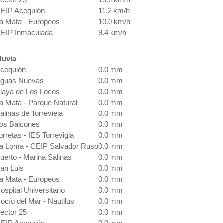
EIP Acequión
11.2 km/h
a Mata - Europeos
10.0 km/h
EIP Inmaculada
9.4 km/h
luvia
cequión
0.0 mm
guas Nuevas
0.0 mm
laya de Los Locos
0.0 mm
a Mata - Parque Natural
0.0 mm
alinas de Torrevieja
0.0 mm
os Balcones
0.0 mm
orretas - IES Torrevigia
0.0 mm
a Loma - CEIP Salvador Ruso
0.0 mm
uerto - Marina Salinas
0.0 mm
an Luis
0.0 mm
a Mata - Europeos
0.0 mm
ospital Universitario
0.0 mm
ocío del Mar - Nautilus
0.0 mm
ector 25
0.0 mm
EIP Acequión
0.0 mm