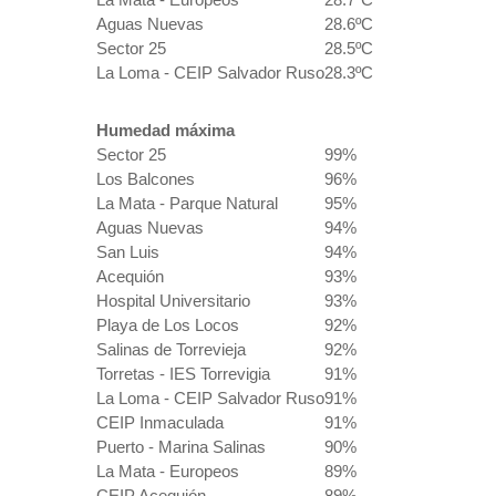
Aguas Nuevas
28.6ºC
Sector 25
28.5ºC
La Loma - CEIP Salvador Ruso
28.3ºC
Humedad máxima
Sector 25
99%
Los Balcones
96%
La Mata - Parque Natural
95%
Aguas Nuevas
94%
San Luis
94%
Acequión
93%
Hospital Universitario
93%
Playa de Los Locos
92%
Salinas de Torrevieja
92%
Torretas - IES Torrevigia
91%
La Loma - CEIP Salvador Ruso
91%
CEIP Inmaculada
91%
Puerto - Marina Salinas
90%
La Mata - Europeos
89%
CEIP Acequión
89%