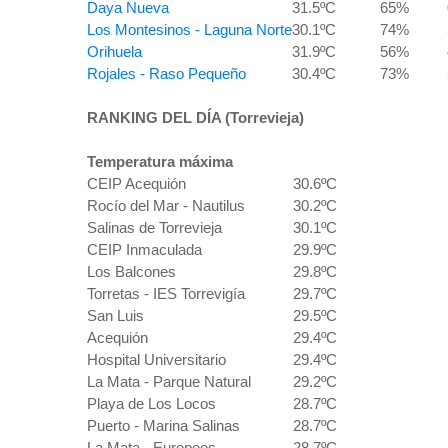
Daya Nueva
31.5ºC
65%
Los Montesinos - Laguna Norte
30.1ºC
74%
Orihuela
31.9ºC
56%
Rojales - Raso Pequeño
30.4ºC
73%
RANKING DEL DÍA (Torrevieja)
Temperatura máxima
CEIP Acequión
30.6ºC
Rocío del Mar - Nautilus
30.2ºC
Salinas de Torrevieja
30.1ºC
CEIP Inmaculada
29.9ºC
Los Balcones
29.8ºC
Torretas - IES Torrevigía
29.7ºC
San Luis
29.5ºC
Acequión
29.4ºC
Hospital Universitario
29.4ºC
La Mata - Parque Natural
29.2ºC
Playa de Los Locos
28.7ºC
Puerto - Marina Salinas
28.7ºC
La Mata - Europeos
28.7ºC