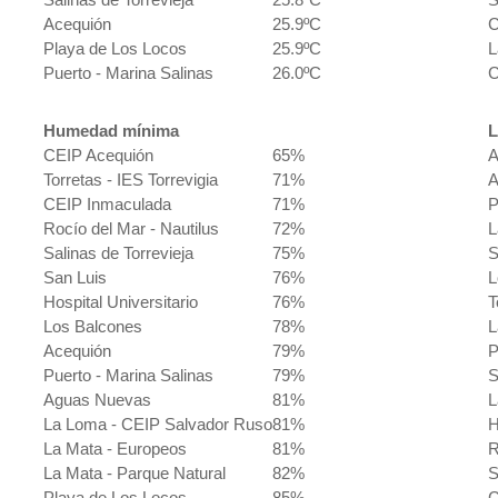
Acequión
25.9ºC
C
Playa de Los Locos
25.9ºC
L
Puerto - Marina Salinas
26.0ºC
C
Humedad mínima
L
CEIP Acequión
65%
A
Torretas - IES Torrevigia
71%
A
CEIP Inmaculada
71%
P
Rocío del Mar - Nautilus
72%
L
Salinas de Torrevieja
75%
S
San Luis
76%
L
Hospital Universitario
76%
T
Los Balcones
78%
L
Acequión
79%
P
Puerto - Marina Salinas
79%
S
Aguas Nuevas
81%
L
La Loma - CEIP Salvador Ruso
81%
H
La Mata - Europeos
81%
R
La Mata - Parque Natural
82%
S
Playa de Los Locos
85%
C