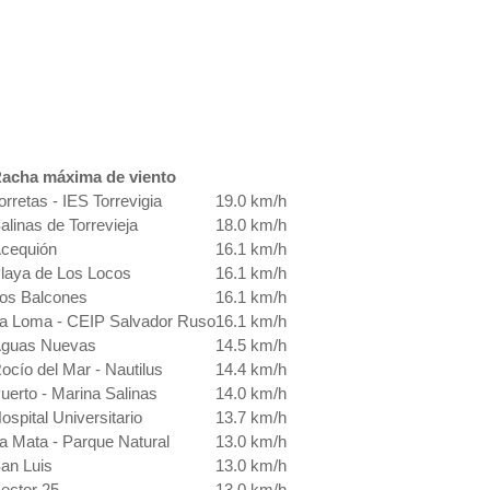
acha máxima de viento
orretas - IES Torrevigia
19.0 km/h
alinas de Torrevieja
18.0 km/h
cequión
16.1 km/h
laya de Los Locos
16.1 km/h
os Balcones
16.1 km/h
a Loma - CEIP Salvador Ruso
16.1 km/h
guas Nuevas
14.5 km/h
ocío del Mar - Nautilus
14.4 km/h
uerto - Marina Salinas
14.0 km/h
ospital Universitario
13.7 km/h
a Mata - Parque Natural
13.0 km/h
an Luis
13.0 km/h
ector 25
13.0 km/h