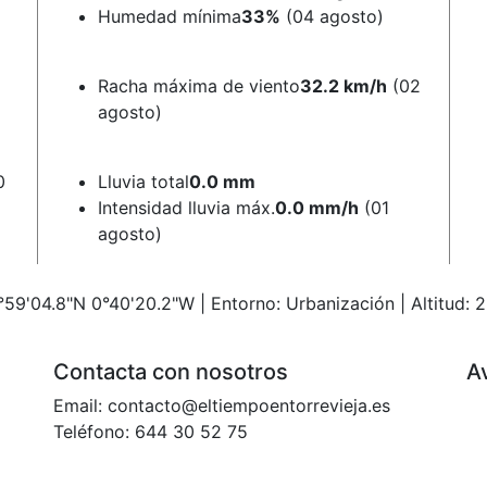
Humedad mínima
33%
(04 agosto)
Racha máxima de viento
32.2 km/h
(02
agosto)
0
Lluvia total
0.0 mm
Intensidad lluvia máx.
0.0 mm/h
(01
agosto)
59'04.8"N 0°40'20.2"W | Entorno: Urbanización | Altitud: 2
Contacta con nosotros
Av
Email: contacto@eltiempoentorrevieja.es
Teléfono: 644 30 52 75