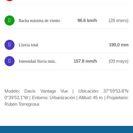
96.6 km/h
(28 enero)
Racha máxima de viento
190,0 mm
Lluvia total
157.8 mm/h
(09 mayo)
Intensidad lluvia máx.
Modelo: Davis Vantage Vue | Ubicación: 37°59'53.8"N
0°39'53.1"W | Entorno: Urbanización | Altitud: 45 m | Propietario:
Rubén Torregrosa