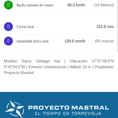
65.2 km/h
(14 febrero)
Racha máxima de viento
312.8 mm
Lluvia total
120.0 mm/h
(05 marzo)
Intensidad lluvia máx.
Modelo: Davis Vantage Vue | Ubicación: 37°57'48.9"N
0°42'54.0"W | Entorno: Urbanización | Altitud: 10 m | Propietario:
Proyecto Mastral