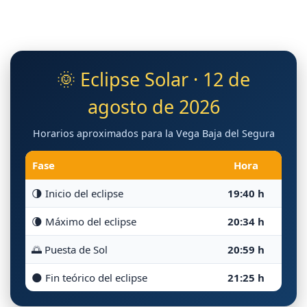
🌞 Eclipse Solar · 12 de
agosto de 2026
Horarios aproximados para la Vega Baja del Segura
Fase
Hora
🌗 Inicio del eclipse
19:40 h
🌘 Máximo del eclipse
20:34 h
🌅 Puesta de Sol
20:59 h
🌑 Fin teórico del eclipse
21:25 h