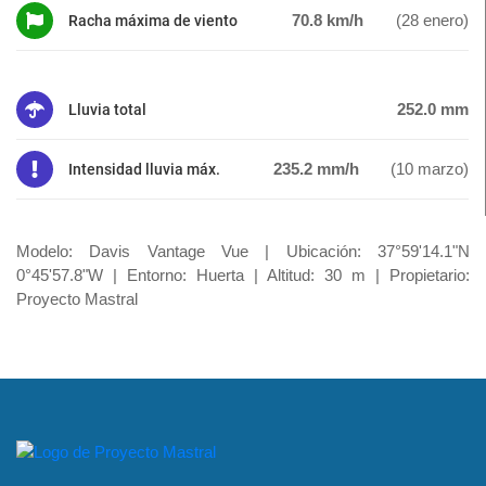
70.8 km/h
(28 enero)
Racha máxima de viento
252.0 mm
Lluvia total
235.2 mm/h
(10 marzo)
Intensidad lluvia máx.
Modelo: Davis Vantage Vue | Ubicación: 37°59'14.1"N
0°45'57.8"W | Entorno: Huerta | Altitud: 30 m | Propietario:
Proyecto Mastral